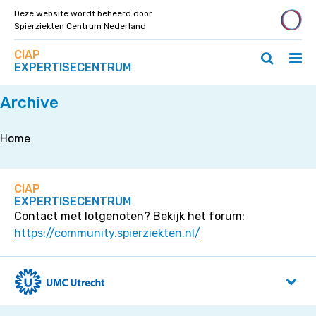
Deze website wordt beheerd door
Spierziekten Centrum Nederland
Zoek
Navigeer
CIAP
op
Hoo
Zoeken
direct
EXPERTISECENTRUM
deze
Home
»
Aandachtspunten
ope
openen
naar
site
/
/
content
Archive
slui
sluiten
Home
CIAP
EXPERTISECENTRUM
Contact met lotgenoten? Bekijk het forum:
https://community.spierziekten.nl/