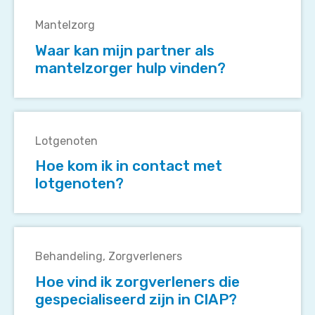
Waar
kan
Mantelzorg
mijn
Waar kan mijn partner als
partner
mantelzorger hulp vinden?
als
mantelzorger
hulp
Hoe
vinden?
kom
Lotgenoten
ik
Hoe kom ik in contact met
in
lotgenoten?
contact
met
lotgenoten?
Hoe
vind
Behandeling
Zorgverleners
ik
Hoe vind ik zorgverleners die
zorgverleners
gespecialiseerd zijn in CIAP?
die