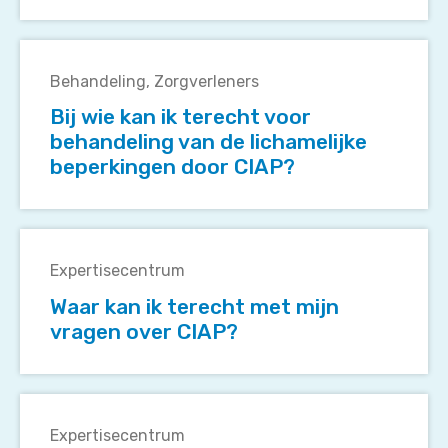
gespecialiseerd
zijn
Bij
in
wie
CIAP?
Behandeling
Zorgverleners
kan
Bij wie kan ik terecht voor
ik
behandeling van de lichamelijke
terecht
beperkingen door CIAP?
voor
behandeling
van
Waar
de
kan
lichamelijke
Expertisecentrum
ik
beperkingen
Waar kan ik terecht met mijn
terecht
door
vragen over CIAP?
met
CIAP?
mijn
vragen
Wat
over
kan
CIAP?
Expertisecentrum