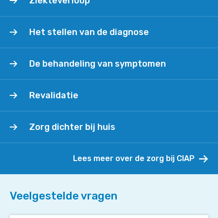
Ziekteverloop
Het
Het stellen van de diagnose
stellen
van
De
de
De behandeling van symptomen
behandeling
diagnose
van
Revalidatie
symptomen
Revalidatie
Zorg
Zorg dichter bij huis
dichter
bij
huis
Lees meer over de zorg bij CIAP
Veelgestelde vragen