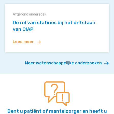
De
rol
Afgerond onderzoek
van
De rol van statines bij het ontstaan
statines
van CIAP
bij
het
Lees meer
ontstaan
van
CIAP
Meer wetenschappelijke onderzoeken
Bent u patiënt of mantelzorger en heeft u