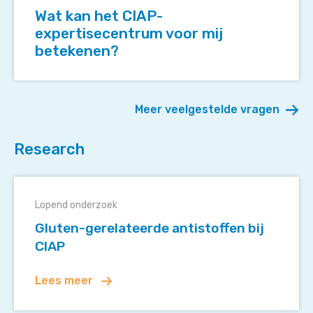
het
Wat kan het CIAP-
CIAP-
expertisecentrum voor mij
expertisecentrum
betekenen?
voor
mij
betekenen?
Meer veelgestelde vragen
Research
Gluten-
gerelateerde
Lopend onderzoek
antistoffen
Gluten-gerelateerde antistoffen bij
bij
CIAP
CIAP
Lees meer