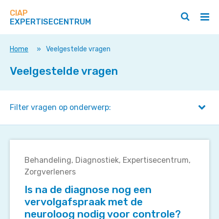
Zoek
Navigeer
op
CIAP
direct
Zoeken
Hoo
deze
EXPERTISECENTRUM
naar
openen
ope
site
/
/
content
sluiten
slui
Home
»
Veelgestelde vragen
Veelgestelde vragen
Filter vragen op onderwerp:
Is
na
Behandeling
Diagnostiek
Expertisecentrum
de
Zorgverleners
diagnose
Is na de diagnose nog een
nog
vervolgafspraak met de
een
neuroloog nodig voor controle?
vervolgafspraak