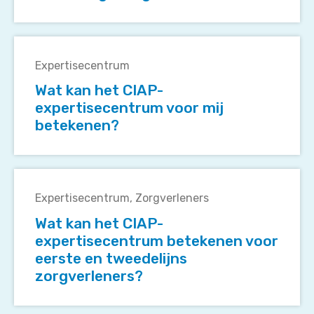
met
de
Wat
neuroloog
kan
nodig
Expertisecentrum
het
voor
Wat kan het CIAP-
CIAP-
controle?
expertisecentrum voor mij
expertisecentrum
betekenen?
voor
mij
betekenen?
Wat
kan
Expertisecentrum
Zorgverleners
het
Wat kan het CIAP-
CIAP-
expertisecentrum betekenen voor
expertisecentrum
eerste en tweedelijns
betekenen
zorgverleners?
voor
eerste
en