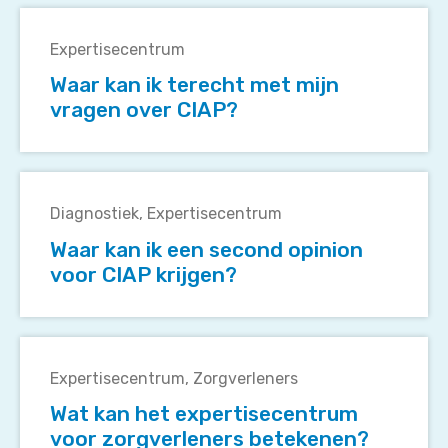
Waar
tweedelijns
kan
zorgverleners?
Expertisecentrum
ik
Waar kan ik terecht met mijn
terecht
vragen over CIAP?
met
mijn
vragen
Waar
over
kan
CIAP?
Diagnostiek
Expertisecentrum
ik
Waar kan ik een second opinion
een
voor CIAP krijgen?
second
opinion
voor
Wat
CIAP
kan
krijgen?
Expertisecentrum
Zorgverleners
het
Wat kan het expertisecentrum
expertisecentrum
voor zorgverleners betekenen?
voor