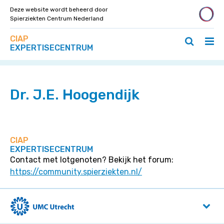
Deze website wordt beheerd door
Spierziekten Centrum Nederland
Zoek
Navigeer
CIAP
op
Hoo
Zoeken
direct
EXPERTISECENTRUM
deze
Home
»
Specialisten
»
Dr. J.E. Hoogendijk
ope
openen
naar
site
/
/
content
slui
sluiten
Dr. J.E. Hoogendijk
CIAP
EXPERTISECENTRUM
Contact met lotgenoten? Bekijk het forum:
https://community.spierziekten.nl/