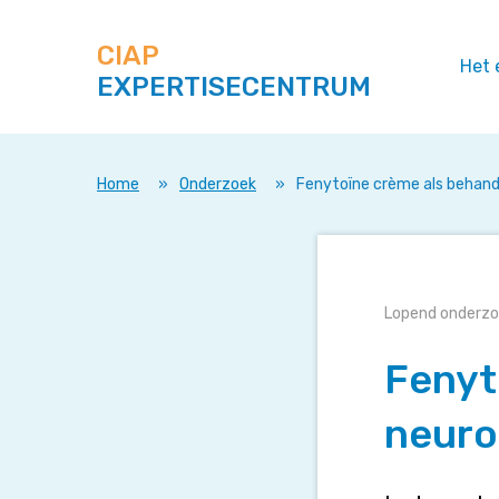
Zoek
Navigeer
op
direct
deze
CIAP
naar
Het 
site
EXPERTISECENTRUM
content
Home
»
Onderzoek
»
Fenytoïne crème als behande
Fenytoïne
Lopend onderz
crème
Fenyt
als
behandeling
van
neuro
neuropathisc
pijn