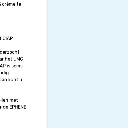
% crème te
t CIAP
nderzocht,
ar het UMC
IAP is soms
odig.
dan kunt u
ellen met
er de EPHENE