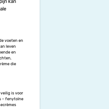
ijn kan
ale
de voeten en
van leven
doende en
chten,
crème die
eilig is voor
s – fenytoïne
ïnecrèmes