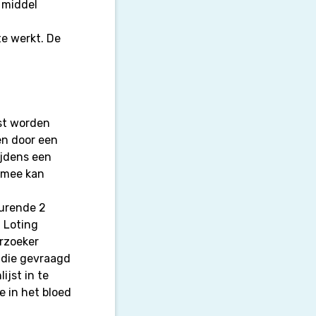
 middel
te werkt. De
.
rst worden
en door een
ijdens een
e mee kan
durende 2
 Loting
erzoeker
tudie gevraagd
ijst in te
 in het bloed