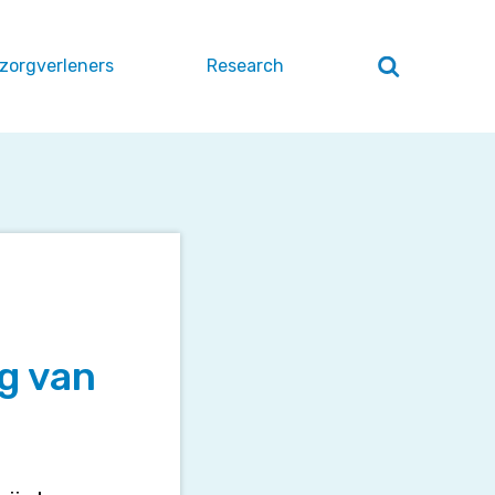
 zorgverleners
Research
Zoeken
openen
/
sluiten
g van