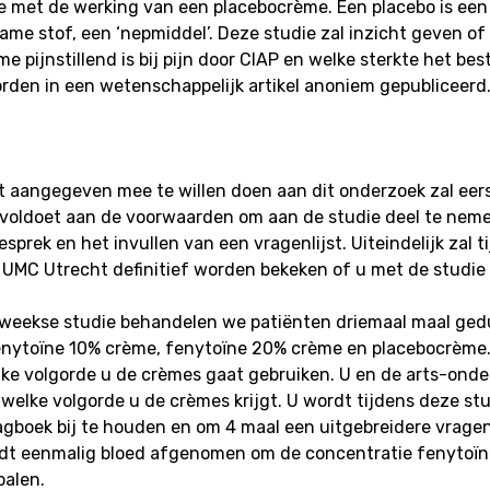
e met de werking van een placebocrème. Een placebo is een
me stof, een ‘nepmiddel’. Deze studie zal inzicht geven of
e pijnstillend is bij pijn door CIAP en welke sterkte het bes
rden in een wetenschappelijk artikel anoniem gepubliceerd
t aangegeven mee te willen doen aan dit onderzoek zal ee
 voldoet aan de voorwaarden om aan de studie deel te nem
sprek en het invullen van een vragenlijst. Uiteindelijk zal t
 UMC Utrecht definitief worden bekeken of u met de studi
-weekse studie behandelen we patiënten driemaal maal ge
nytoïne 10% crème, fenytoïne 20% crème en placebocrème.
lke volgorde u de crèmes gaat gebruiken. U en de arts-ond
 welke volgorde u de crèmes krijgt. U wordt tijdens deze s
gboek bij te houden en om 4 maal een uitgebreidere vragenl
rdt eenmalig bloed afgenomen om de concentratie fenytoïne
palen.