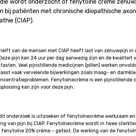
udie wordt onderzocht of fenytoïne crème zenuwp
 bij patiënten met chronische idiopathische axon
thie (CIAP).
helft van de mensen met CIAP heeft last van zenuwpijn in 
eze pijn kan 24 uur per dag aanwezig zijn en de kwaliteit 
ntasten. Veel pijnstillende medicijnen (pillen) werken onvol
aast vaak vervelende bijwerkingen zoals maag- en darmkla
ncentratieproblemen. Fenytoïnecrème is een pijnstillende 
oplossing kan zijn voor deze pijn.
dit onderzoek is uitzoeken of fenytoïnecrème werkzaam en v
ng van pijn bij CIAP. Fenytoïnecrème wordt in twee sterkte
 fenytoïne 20% crème – getest. De werking van de fenyto