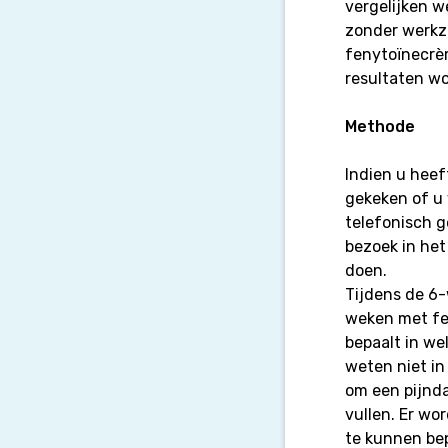
vergelijken w
zonder werkza
fenytoïnecrèm
resultaten wo
Methode
Indien u heef
gekeken of u
telefonisch ge
bezoek in het
doen.
Tijdens de 6
weken met fe
bepaalt in we
weten niet in
om een pijnda
vullen. Er wo
te kunnen be