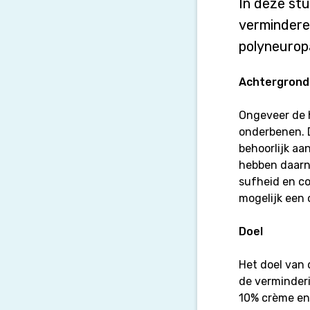
bij
In deze st
CIAP
verminderen
polyneuropa
Achtergrond
Ongeveer de 
onderbenen. D
behoorlijk aa
hebben daarn
sufheid en co
mogelijk een 
Doel
Het doel van 
de verminderi
10% crème en