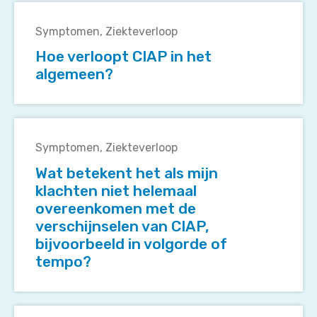
Hoe
verloopt
Symptomen
Ziekteverloop
CIAP
Hoe verloopt CIAP in het
in
algemeen?
het
algemeen?
Wat
betekent
Symptomen
Ziekteverloop
het
Wat betekent het als mijn
als
klachten niet helemaal
mijn
overeenkomen met de
klachten
verschijnselen van CIAP,
niet
bijvoorbeeld in volgorde of
helemaal
tempo?
overeenkomen
met
de
verschijnselen
Komen