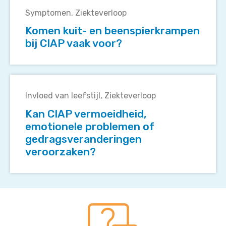
van
kuit-
Symptomen
Ziekteverloop
CIAP,
en
Komen kuit- en beenspierkrampen
bijvoorbeeld
beenspierkrampen
bij CIAP vaak voor?
in
bij
volgorde
CIAP
of
vaak
Kan
tempo?
voor?
CIAP
Invloed van leefstijl
Ziekteverloop
vermoeidheid,
Kan CIAP vermoeidheid,
emotionele
emotionele problemen of
problemen
gedragsveranderingen
of
veroorzaken?
gedragsveranderingen
veroorzaken?