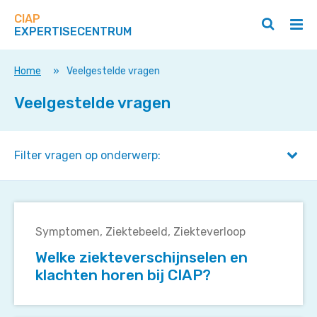
Zoek
Navigeer
op
CIAP
direct
Zoeken
Hoo
deze
EXPERTISECENTRUM
naar
openen
ope
site
/
/
content
sluiten
slui
Home
»
Veelgestelde vragen
Veelgestelde vragen
Filter vragen op onderwerp:
Welke
ziekteverschijnselen
Symptomen
Ziektebeeld
Ziekteverloop
en
Welke ziekteverschijnselen en
klachten
klachten horen bij CIAP?
horen
bij
CIAP?