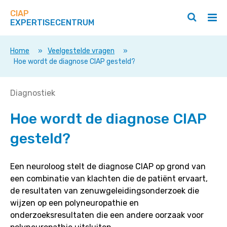
Zoek
Navigeer
op
CIAP
direct
Zoeken
Hoo
deze
EXPERTISECENTRUM
naar
openen
ope
site
/
/
content
sluiten
slui
Home
»
Veelgestelde vragen
»
Hoe wordt de diagnose CIAP gesteld?
Hoe
Diagnostiek
wordt
Hoe wordt de diagnose CIAP
de
diagnose
gesteld?
CIAP
gesteld?
Een neuroloog stelt de diagnose CIAP op grond van
een combinatie van klachten die de patiënt ervaart,
de resultaten van zenuwgeleidingsonderzoek die
wijzen op een polyneuropathie en
onderzoeksresultaten die een andere oorzaak voor