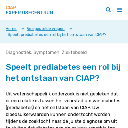
Zoek
Navigeer
op
CIAP
direct
Zoeken
Hoo
deze
EXPERTISECENTRUM
naar
openen
ope
site
/
/
content
sluiten
slui
Home
»
Veelgestelde vragen
»
Speelt prediabetes een rol bij het ontstaan van CIAP?
Speelt
Diagnostiek
Symptomen
Ziektebeeld
prediabetes
Speelt prediabetes een rol bij
een
rol
het ontstaan van CIAP?
bij
het
ontstaan
Uit wetenschappelijk onderzoek is niet gebleken dat
van
er een relatie is tussen het voorstadium van diabetes
CIAP?
(prediabetes) en het ontstaan van CIAP. Uw
bloedsuikerwaarden kunnen onderzocht worden
tijdens de zoektocht naar de juiste diagnose om uit